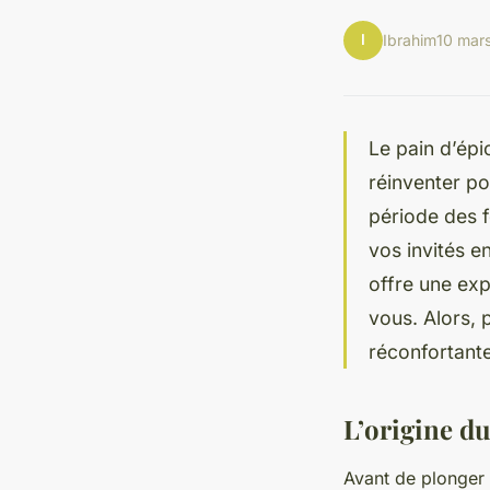
I
Ibrahim
10 mar
Le pain d’épi
réinventer p
période des f
vos invités e
offre une exp
vous. Alors, 
réconfortante
L’origine du
Avant de plonger d