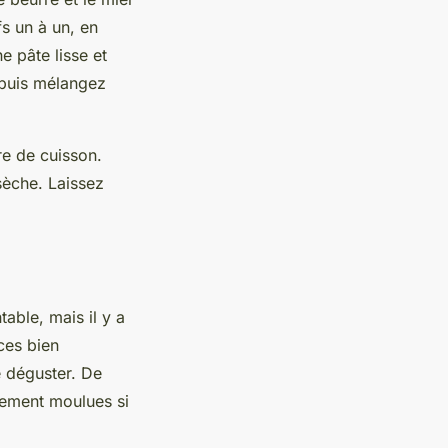
s un à un, en
e pâte lisse et
 puis mélangez
re de cuisson.
sèche. Laissez
able, mais il y a
ces bien
e déguster. De
chement moulues si