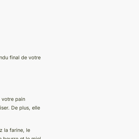
ndu final de votre
 votre pain
iser. De plus, elle
la farine, le
 beurre et le miel