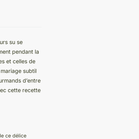
ours su se
ment pendant la
es et celles de
 mariage subtil
ourmands d’entre
ec cette recette
de ce délice