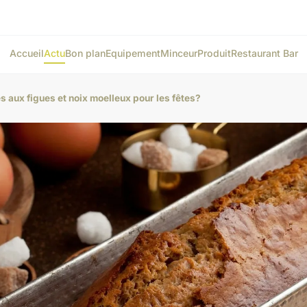
Accueil
Actu
Bon plan
Equipement
Minceur
Produit
Restaurant Bar
 aux figues et noix moelleux pour les fêtes?