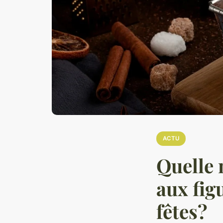
ACTU
Quelle 
aux fig
fêtes?