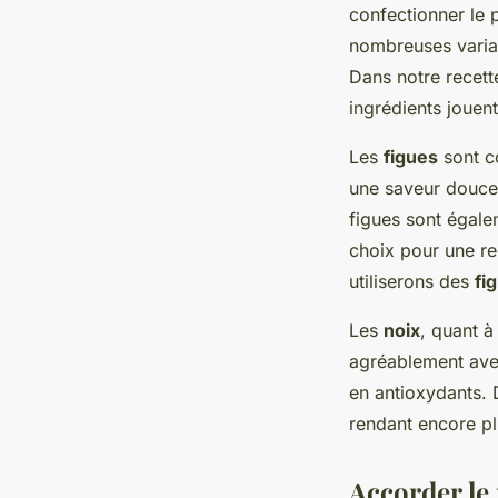
confectionner le p
nombreuses variat
Dans notre recett
ingrédients jouent
Les
figues
sont co
une saveur douce 
figues sont égalem
choix pour une rec
utiliserons des
fi
Les
noix
, quant à
agréablement avec
en antioxydants. D
rendant encore p
Accorder le 