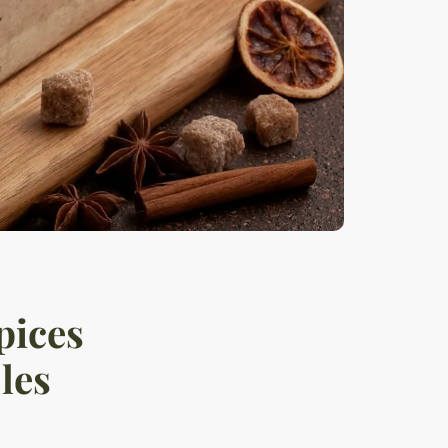
pices
les