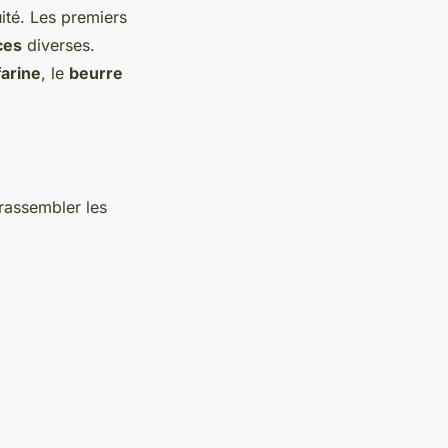
uité. Les premiers
ces
diverses.
farine
, le
beurre
 rassembler les