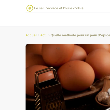
Le sel, l'écorce et l'huile d'olive.
Accueil
›
Actu
›
Quelle méthode pour un pain d'épices